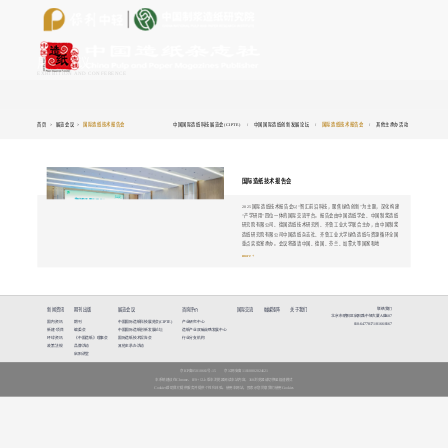
展览会议
EXHIBITION AND CONFERENCE
首页
>
展览会议
>
国际造纸技术报告会
中国国际造纸科技展览会(CIPTE)
/
中国国际造纸创新发展论坛
/
国际造纸技术报告会
/
其他主承办活动
国际造纸技术报告会
2025国际造纸技术报告会以“智汇前沿科技，聚焦绿色创新”为主题，深化构建
“产学研用”四位一体的国际交流平台。报告会由中国造纸学会、中国制浆造纸
研究院有限公司、德国造纸技术研究所、齐鲁工业大学联合主办，由中国制浆
造纸研究院有限公司中国造纸杂志社、齐鲁工业大学绿色造纸与资源循环全国
重点实验室承办。会议将邀请中国、德国、芬兰、加拿大等国家和地
more +
联络我们
新闻资讯
期刊出版
展览会议
咨询评价
国际交流
融媒矩阵
关于我们
北京市朝阳区启阳路中轻大厦A座607
国内资讯
期刊
中国国际造纸科技展览会(CIPTE)
产业研究中心
010-64778171/8166/8167
新建·项目
编委会
中国国际造纸创新发展论坛
造纸产业双碳战略发展中心
环球资讯
《中国造纸》理事会
国际造纸技术报告会
行业分支机构
政策法规
品牌活动
其他主承办活动
启阳讲堂
京ICP备05010661号-15
京公网安备11010802024621
本系统建议在Chrome、IE9+ 以上版本浏览器阅读本站内容，360浏览器请切换至极速模式
Cookies帮助我们提供服务并提供个性化体验。使用本网站，即表示您同意我们使用Cookies